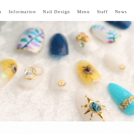
n
Information
Nail Design
Menu
Staff
News