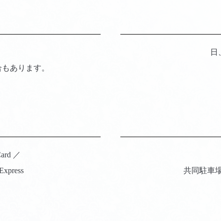
日
合もあります。
Card ／
Express
共同駐車