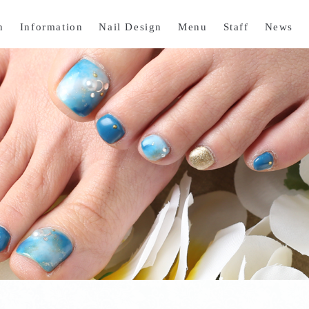
n
Information
Nail Design
Menu
Staff
News